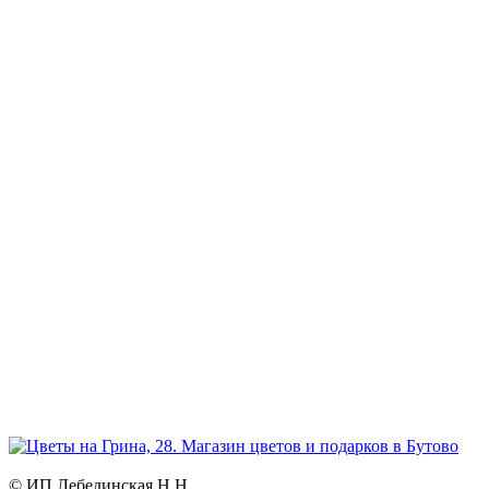
+7 926 973-22-94
Режим работы:
ежедневно и без выходных
Прием заказов:
через сайт — круглосуточно
по телефону - с 9.00 до 21.00.
Доставка цветов и букетов
с 7.00 до 23.00
География:
Северное и Южное Бутово, Бутово-Парк, Ясенево, Теплый
стан, Битцевский парк, Чертаново.
Возможна доставка в другие районы Москвы.
© ИП Лебединская Н.Н.