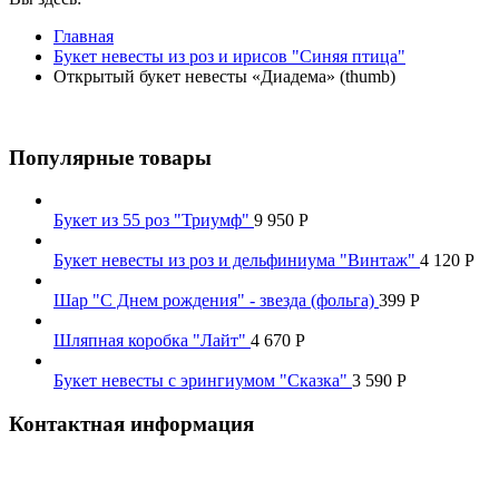
Главная
Букет невесты из роз и ирисов "Синяя птица"
Открытый букет невесты «Диадема» (thumb)
Популярные товары
Букет из 55 роз "Триумф"
9 950
Р
Букет невесты из роз и дельфиниума "Винтаж"
4 120
Р
Шар "С Днем рождения" - звезда (фольга)
399
Р
Шляпная коробка "Лайт"
4 670
Р
Букет невесты с эрингиумом "Сказка"
3 590
Р
Контактная информация
Наш телефон: