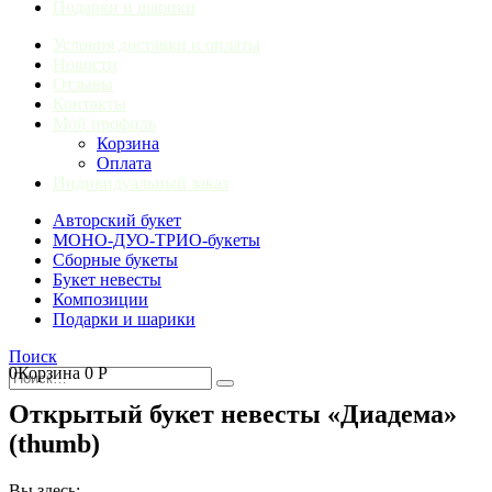
Подарки и шарики
Условия доставки и оплаты
Новости
Отзывы
Контакты
Мой профиль
Корзина
Оплата
Индивидуальный заказ
Авторский букет
МОНО-ДУО-ТРИО-букеты
Сборные букеты
Букет невесты
Композиции
Подарки и шарики
Поиск
0
Корзина
0
Р
Открытый букет невесты «Диадема»
(thumb)
Вы здесь: