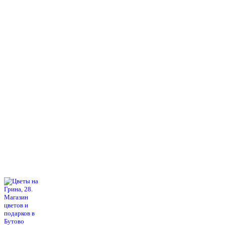
Режим работы:
ежедневно и без выходных
Прием заказов:
через сайт — круглосуточно
по телефону - с 9.00 до 21.00.
Доставка цветов и букетов
с 7.00 до 23.00
География:
Северное и Южное Бутово, Бутово-Парк, Ясенево, Теплый стан,
Битцевский парк, Чертаново.
Возможна доставка в другие районы Москвы.