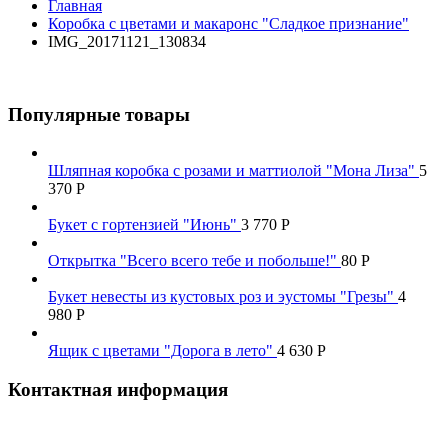
Главная
Коробка с цветами и макаронс "Сладкое признание"
IMG_20171121_130834
Популярные товары
Шляпная коробка с розами и маттиолой "Мона Лиза"
5
370
Р
Букет с гортензией "Июнь"
3 770
Р
Открытка "Всего всего тебе и побольше!"
80
Р
Букет невесты из кустовых роз и эустомы "Грезы"
4
980
Р
Ящик с цветами "Дорога в лето"
4 630
Р
Контактная информация
Наш телефон: