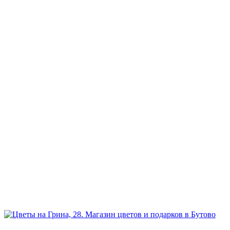
+7 926 973-22-94
Режим работы:
ежедневно и без выходных
Прием заказов:
через сайт — круглосуточно
по телефону - с 9.00 до 21.00.
Доставка цветов и букетов
с 7.00 до 23.00
География:
Северное и Южное Бутово, Бутово-Парк, Ясенево, Теплый
стан, Битцевский парк, Чертаново.
Возможна доставка в другие районы Москвы.