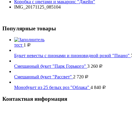
Коробка с цветами и макаронс "Джейн"
IMG_20171125_085104
Популярные товары
тест
1
Р
Букет невесты с пионами и пионовидной розой "Пиано"
Смешанный букет "Парк Горького"
3 260
Р
Смешанный букет "Рассвет"
2 720
Р
Монобукет из 25 белых роз "Облака"
4 840
Р
Контактная информация
Наш телефон:
+7 926 973-22-94