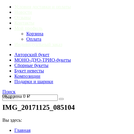
Условия доставки и оплаты
Новости
Отзывы
Контакты
Мой профиль
Корзина
Оплата
Индивидуальный заказ
Авторский букет
МОНО-ДУО-ТРИО-букеты
Сборные букеты
Букет невесты
Композиции
Подарки и шарики
Поиск
0
Корзина
0
Р
IMG_20171125_085104
Вы здесь:
Главная