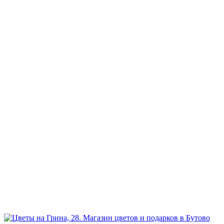
Наш телефон:
+7 926 973-22-94
Режим работы:
ежедневно и без выходных
Прием заказов:
через сайт — круглосуточно
по телефону - с 9.00 до 21.00.
Доставка цветов и букетов
с 7.00 до 23.00
География:
Северное и Южное Бутово, Бутово-Парк, Ясенево, Теплый
стан, Битцевский парк, Чертаново.
Возможна доставка в другие районы Москвы.