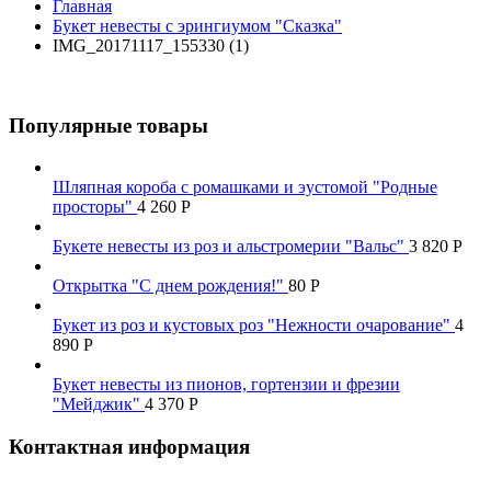
Главная
Букет невесты с эрингиумом "Сказка"
IMG_20171117_155330 (1)
Популярные товары
Шляпная короба с ромашками и эустомой "Родные
просторы"
4 260
Р
Букете невесты из роз и альстромерии "Вальс"
3 820
Р
Открытка "С днем рождения!"
80
Р
Букет из роз и кустовых роз "Нежности очарование"
4
890
Р
Букет невесты из пионов, гортензии и фрезии
"Мейджик"
4 370
Р
Контактная информация