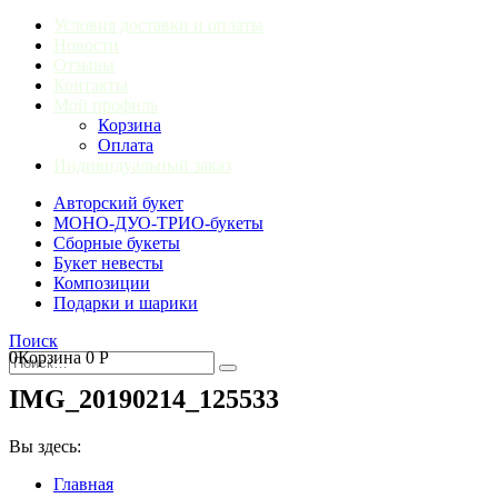
Условия доставки и оплаты
Новости
Отзывы
Контакты
Мой профиль
Корзина
Оплата
Индивидуальный заказ
Авторский букет
МОНО-ДУО-ТРИО-букеты
Сборные букеты
Букет невесты
Композиции
Подарки и шарики
Поиск
0
Корзина
0
Р
IMG_20190214_125533
Вы здесь:
Главная