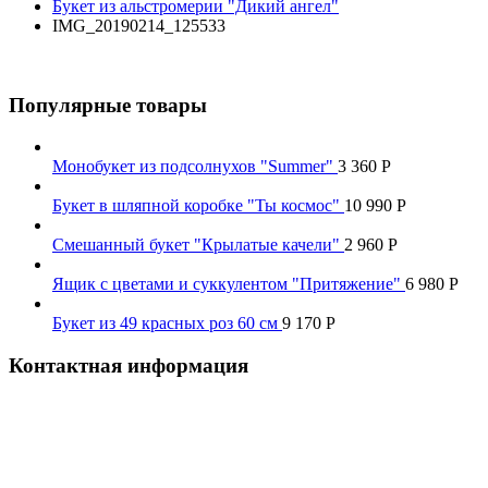
Букет из альстромерии "Дикий ангел"
IMG_20190214_125533
Популярные товары
Монобукет из подсолнухов "Summer"
3 360
Р
Букет в шляпной коробке "Ты космос"
10 990
Р
Смешанный букет "Крылатые качели"
2 960
Р
Ящик с цветами и суккулентом "Притяжение"
6 980
Р
Букет из 49 красных роз 60 см
9 170
Р
Контактная информация
Наш телефон:
+7 926 973-22-94