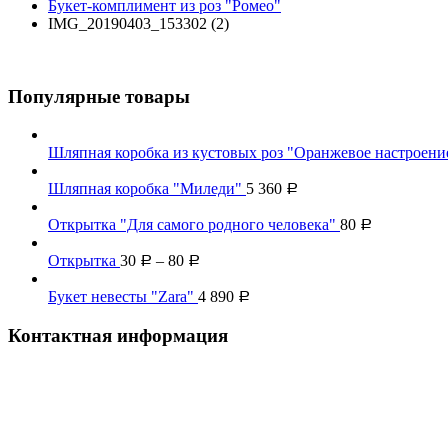
Букет-комплимент из роз "Ромео"
IMG_20190403_153302 (2)
Популярные товары
Шляпная коробка из кустовых роз "Оранжевое настроени
Шляпная коробка "Миледи"
5 360
Р
Открытка "Для самого родного человека"
80
Р
Открытка
30
–
80
Р
Р
Букет невесты "Zara"
4 890
Р
Контактная информация
Наш телефон:
+7 926 973-22-94