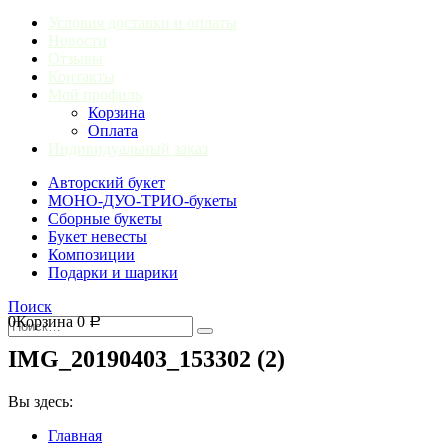
Условия доставки и оплаты
Новости
Отзывы
Контакты
Мой профиль
Корзина
Оплата
Индивидуальный заказ
Авторский букет
МОНО-ДУО-ТРИО-букеты
Сборные букеты
Букет невесты
Композиции
Подарки и шарики
Поиск
0
Корзина
0
Р
IMG_20190403_153302 (2)
Вы здесь:
Главная