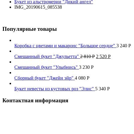
Букет из альстромерии "Дикий ангел"
IMG_20190615_085538
Популярные товары
Коробка с цветами и макаронс "Большое сердце"
3 240
Р
Смешанный букет "Джульетта"
2 810
Р
2 520
Р
Смешанный букет "Улыбнись"
3 230
Р
Сборный букет "Джейн эйр"
4 080
Р
Букет невесты из кустовых роз "Элис"
5 340
Р
Контактная информация
Наш телефон:
+7 926 973-22-94