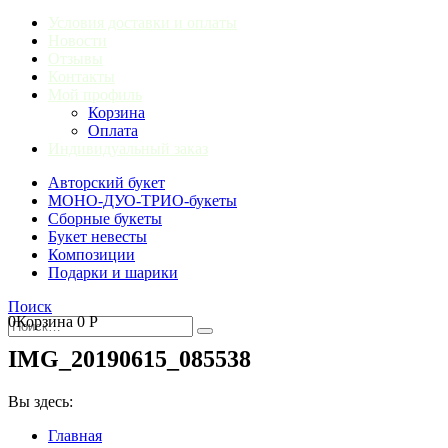
Условия доставки и оплаты
Новости
Отзывы
Контакты
Мой профиль
Корзина
Оплата
Индивидуальный заказ
Авторский букет
МОНО-ДУО-ТРИО-букеты
Сборные букеты
Букет невесты
Композиции
Подарки и шарики
Поиск
0
Корзина
0
Р
IMG_20190615_085538
Вы здесь:
Главная