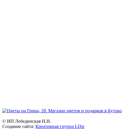
Режим работы:
ежедневно и без выходных
Прием заказов:
через сайт — круглосуточно
по телефону - с 9.00 до 21.00.
Доставка цветов и букетов
с 7.00 до 23.00
География:
Северное и Южное Бутово, Бутово-Парк, Ясенево, Теплый
стан, Битцевский парк, Чертаново.
Возможна доставка в другие районы Москвы.
© ИП Лебединская Н.Н.
Создание сайта:
Креативная группа I-Diz