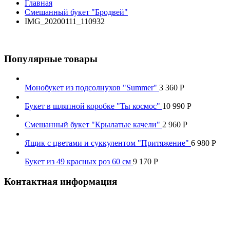
Главная
Смешанный букет "Бродвей"
IMG_20200111_110932
Популярные товары
Монобукет из подсолнухов "Summer"
3 360
Р
Букет в шляпной коробке "Ты космос"
10 990
Р
Смешанный букет "Крылатые качели"
2 960
Р
Ящик с цветами и суккулентом "Притяжение"
6 980
Р
Букет из 49 красных роз 60 см
9 170
Р
Контактная информация
Наш телефон:
+7 926 973-22-94