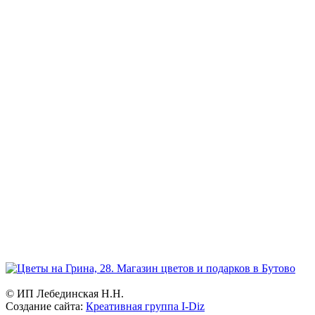
Режим работы:
ежедневно и без выходных
Прием заказов:
через сайт — круглосуточно
по телефону - с 9.00 до 21.00.
Доставка цветов и букетов
с 7.00 до 23.00
География:
Северное и Южное Бутово, Бутово-Парк, Ясенево, Теплый
стан, Битцевский парк, Чертаново.
Возможна доставка в другие районы Москвы.
© ИП Лебединская Н.Н.
Создание сайта:
Креативная группа I-Diz