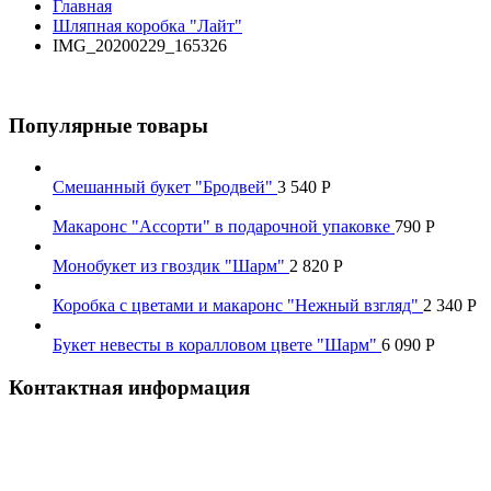
Главная
Шляпная коробка "Лайт"
IMG_20200229_165326
Популярные товары
Смешанный букет "Бродвей"
3 540
Р
Макаронс "Ассорти" в подарочной упаковке
790
Р
Монобукет из гвоздик "Шарм"
2 820
Р
Коробка с цветами и макаронс "Нежный взгляд"
2 340
Р
Букет невесты в коралловом цвете "Шарм"
6 090
Р
Контактная информация
Наш телефон:
+7 926 973-22-94