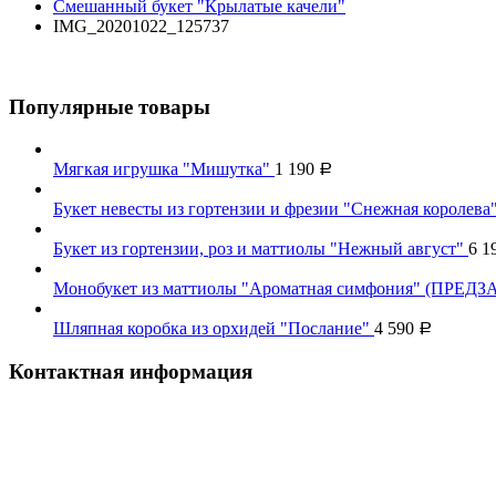
Смешанный букет "Крылатые качели"
IMG_20201022_125737
Популярные товары
Мягкая игрушка "Мишутка"
1 190
Р
Букет невесты из гортензии и фрезии "Снежная королева
Букет из гортензии, роз и маттиолы "Нежный август"
6 1
Монобукет из маттиолы "Ароматная симфония" (ПРЕДЗ
Шляпная коробка из орхидей "Послание"
4 590
Р
Контактная информация
Наш телефон:
+7 926 973-22-94