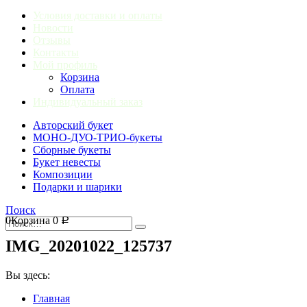
Условия доставки и оплаты
Новости
Отзывы
Контакты
Мой профиль
Корзина
Оплата
Индивидуальный заказ
Авторский букет
МОНО-ДУО-ТРИО-букеты
Сборные букеты
Букет невесты
Композиции
Подарки и шарики
Поиск
0
Корзина
0
Р
IMG_20201022_125737
Вы здесь:
Главная