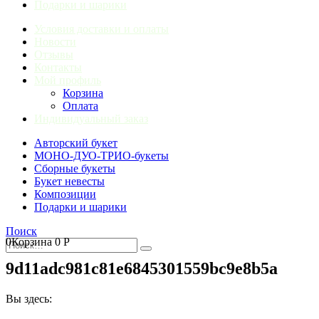
Подарки и шарики
Условия доставки и оплаты
Новости
Отзывы
Контакты
Мой профиль
Корзина
Оплата
Индивидуальный заказ
Авторский букет
МОНО-ДУО-ТРИО-букеты
Сборные букеты
Букет невесты
Композиции
Подарки и шарики
Поиск
0
Корзина
0
Р
9d11adc981c81e6845301559bc9e8b5a
Вы здесь: