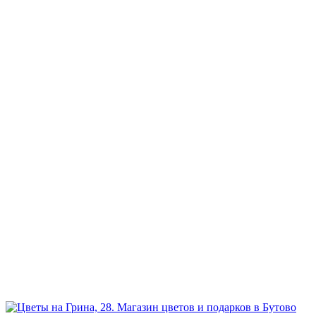
Наш телефон:
+7 926 973-22-94
Режим работы:
ежедневно и без выходных
Прием заказов:
через сайт — круглосуточно
по телефону - с 9.00 до 21.00.
Доставка цветов и букетов
с 7.00 до 23.00
География:
Северное и Южное Бутово, Бутово-Парк, Ясенево, Теплый
стан, Битцевский парк, Чертаново.
Возможна доставка в другие районы Москвы.