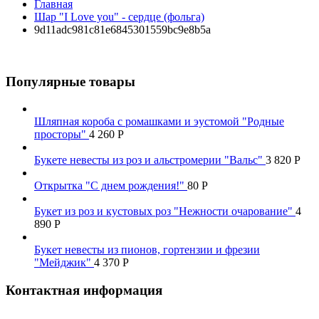
Главная
Шар "I Love you" - сердце (фольга)
9d11adc981c81e6845301559bc9e8b5a
Популярные товары
Шляпная короба с ромашками и эустомой "Родные
просторы"
4 260
Р
Букете невесты из роз и альстромерии "Вальс"
3 820
Р
Открытка "С днем рождения!"
80
Р
Букет из роз и кустовых роз "Нежности очарование"
4
890
Р
Букет невесты из пионов, гортензии и фрезии
"Мейджик"
4 370
Р
Контактная информация