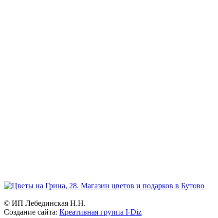
Режим работы:
ежедневно и без выходных
Прием заказов:
через сайт — круглосуточно
по телефону - с 9.00 до 21.00.
Доставка цветов и букетов
с 7.00 до 23.00
География:
Северное и Южное Бутово, Бутово-Парк, Ясенево, Теплый
стан, Битцевский парк, Чертаново.
Возможна доставка в другие районы Москвы.
© ИП Лебединская Н.Н.
Создание сайта:
Креативная группа I-Diz