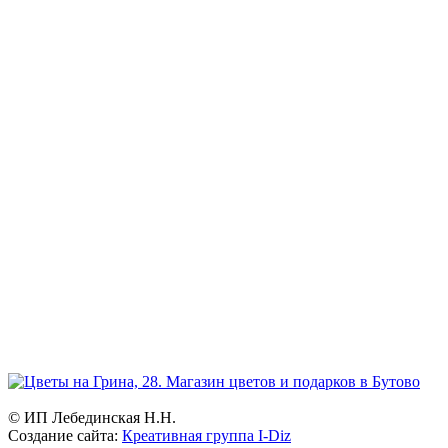
Режим работы:
ежедневно и без выходных
Прием заказов:
через сайт — круглосуточно
по телефону - с 9.00 до 21.00.
Доставка цветов и букетов
с 7.00 до 23.00
География:
Северное и Южное Бутово, Бутово-Парк, Ясенево, Теплый
стан, Битцевский парк, Чертаново.
Возможна доставка в другие районы Москвы.
© ИП Лебединская Н.Н.
Создание сайта:
Креативная группа I-Diz