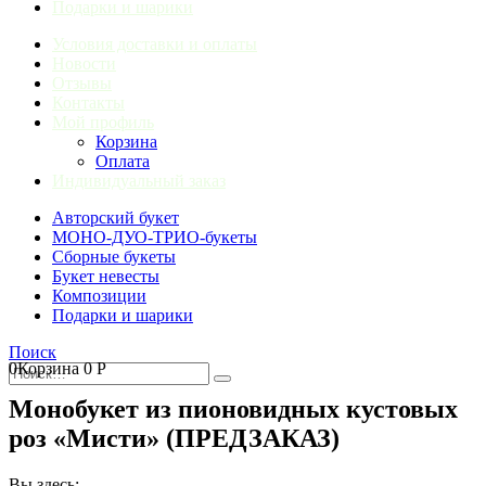
Подарки и шарики
Условия доставки и оплаты
Новости
Отзывы
Контакты
Мой профиль
Корзина
Оплата
Индивидуальный заказ
Авторский букет
МОНО-ДУО-ТРИО-букеты
Сборные букеты
Букет невесты
Композиции
Подарки и шарики
Поиск
0
Корзина
0
Р
Монобукет из пионовидных кустовых
роз «Мисти» (ПРЕДЗАКАЗ)
Вы здесь: