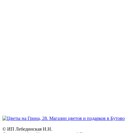
+7 926 973-22-94
Режим работы:
ежедневно и без выходных
Прием заказов:
через сайт — круглосуточно
по телефону - с 9.00 до 21.00.
Доставка цветов и букетов
с 7.00 до 23.00
География:
Северное и Южное Бутово, Бутово-Парк, Ясенево, Теплый
стан, Битцевский парк, Чертаново.
Возможна доставка в другие районы Москвы.
© ИП Лебединская Н.Н.