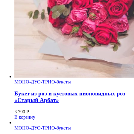
МОНО-ДУО-ТРИО-букеты
Букет из роз и кустовых пионовидных роз
«Старый Арбат»
3 790
Р
В корзину
МОНО-ДУО-ТРИО-букеты