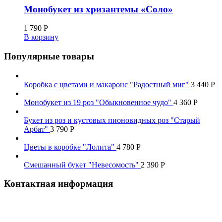
Монобукет из хризантемы «Соло»
1 790
Р
В корзину
Популярные товары
Коробка с цветами и макаронс "Радостный миг"
3 440
Р
Монобукет из 19 роз "Обыкновенное чудо"
4 360
Р
Букет из роз и кустовых пионовидных роз "Старый
Арбат"
3 790
Р
Цветы в коробке "Лолита"
4 780
Р
Смешанный букет "Невесомость"
2 390
Р
Контактная информация
Наш телефон: