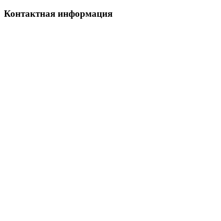
Контактная информация
Наш телефон:
+7 926 973-22-94
Режим работы:
ежедневно и без выходных
Прием заказов:
через сайт — круглосуточно
по телефону - с 9.00 до 21.00.
Доставка цветов и букетов
с 7.00 до 23.00
География: