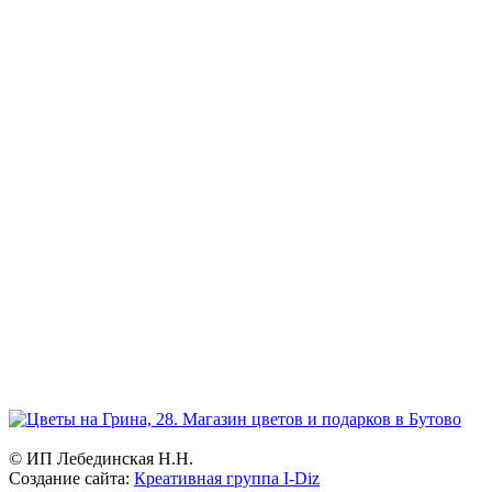
Режим работы:
ежедневно и без выходных
Прием заказов:
через сайт — круглосуточно
по телефону - с 9.00 до 21.00.
Доставка цветов и букетов
с 7.00 до 23.00
География:
Северное и Южное Бутово, Бутово-Парк, Ясенево, Теплый
стан, Битцевский парк, Чертаново.
Возможна доставка в другие районы Москвы.
© ИП Лебединская Н.Н.
Создание сайта:
Креативная группа I-Diz