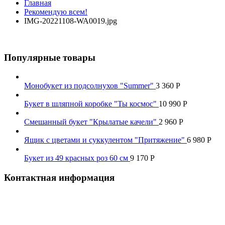
Главная
Рекомендую всем!
IMG-20221108-WA0019.jpg
Популярные товары
Монобукет из подсолнухов "Summer"
3 360
Р
Букет в шляпной коробке "Ты космос"
10 990
Р
Смешанный букет "Крылатые качели"
2 960
Р
Ящик с цветами и суккулентом "Притяжение"
6 980
Р
Букет из 49 красных роз 60 см
9 170
Р
Контактная информация
Наш телефон:
+7 926 973-22-94