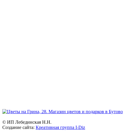
Режим работы:
ежедневно и без выходных
Прием заказов:
через сайт — круглосуточно
по телефону - с 9.00 до 21.00.
Доставка цветов и букетов
с 7.00 до 23.00
География:
Северное и Южное Бутово, Бутово-Парк, Ясенево, Теплый
стан, Битцевский парк, Чертаново.
Возможна доставка в другие районы Москвы.
© ИП Лебединская Н.Н.
Создание сайта:
Креативная группа I-Diz